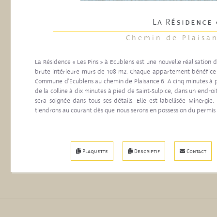
La Résidence 
Chemin de Plaisan
La Résidence « Les Pins » à Ecublens est une nouvelle réalisatio
brute intérieure murs de 108 m2. Chaque appartement bénéfice d
Commune d'Ecublens au chemin de Plaisance 6. A cinq minutes à pie
de la colline à dix minutes à pied de Saint-Sulpice, dans un endroi
sera soignée dans tous ses détails. Elle est labellisée Minerg
tiendrons au courant dès que nous serons en possession du permis d
Dominique Baldi
Plaquette
Descriptif
Contact