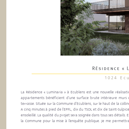
Résidence « 
1024 Ec
La Résidence « Luminaria » à Ecublens est une nouvelle réalisa
appartements bénéficient d’une surface brute intérieure murs 
terrasse. Située sur la Commune d'Ecublens, sur le haut de la colli
A cinq minutes à pied de l'EPFL, dix du TSOL et dix de Saint-Sulpi
ensoleillé. La qualité du projet sera soignée dans tous ses détails. 
la Commune pour la mise à l’enquête publique. Je me permettrai
souhaite en attendant une belle journée. À tout bientôt. Dominiqu